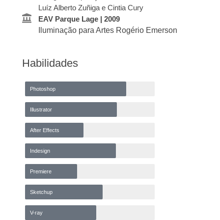
Luíz Alberto Zuñiga e Cintia Cury
EAV Parque Lage | 2009
Iluminação para Artes Rogério Emerson
Habilidades
Photoshop
Illustrator
After Effects
Indesign
Premiere
Sketchup
V-ray