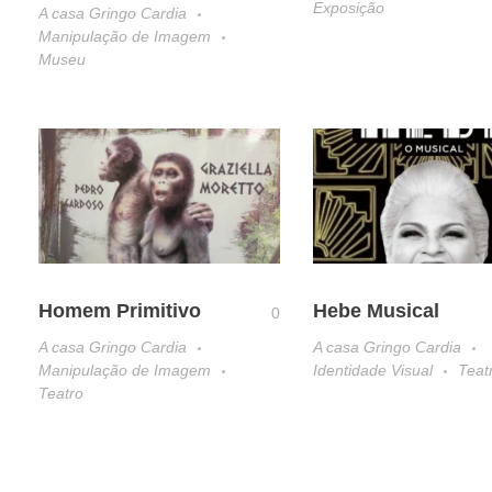
Exposição
A casa Gringo Cardia
Manipulação de Imagem
Museu
Homem Primitivo
Hebe Musical
0
A casa Gringo Cardia
A casa Gringo Cardia
Manipulação de Imagem
Identidade Visual
Teat
Teatro