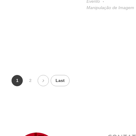
Evento
Manipulação de Imagem
1
2
Last