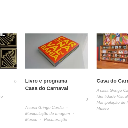
Livro e programa
Casa do Car
0
Casa do Carnaval
A casa Gringo Ca
ro
Identidade Visual
0
Manipulação de
A casa Gringo Cardia
Museu
Manipulação de Imagem
Museu
Restauração