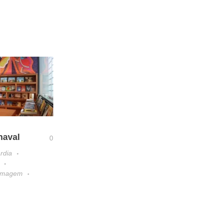
naval
0
rdia
 Imagem