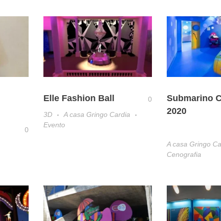
Elle Fashion Ball
Submarino C
0
2020
3D
A casa Gringo Cardia
Evento
0
A casa Gringo Ca
Cenografia