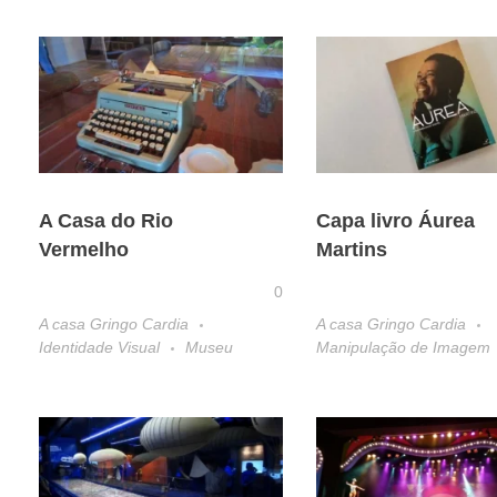
A Casa do Rio
Capa livro Áurea
Vermelho
Martins
0
A casa Gringo Cardia
A casa Gringo Cardia
Identidade Visual
Museu
Manipulação de Imagem