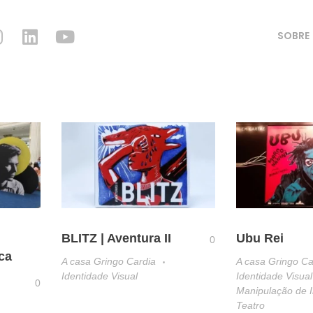
SOBRE
BLITZ | Aventura II
Ubu Rei
0
ca
A casa Gringo Cardia
A casa Gringo Ca
Identidade Visual
Identidade Visual
0
Manipulação de
Teatro