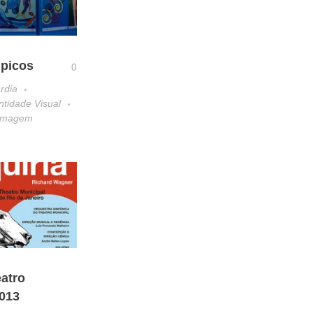
mpicos
0
rdia
ntidade Visual
 Imagem
atro
2013