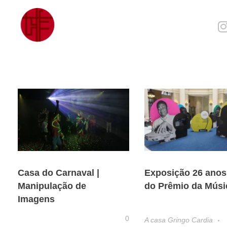
Julia Sampaio
Julia Sampaio Designer
Casa do Carnaval |
Exposição 26 anos
Manipulação de
do Prêmio da Músi
Imagens
0
A casa Gringo Cardia