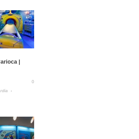
arioca |
0
rdia