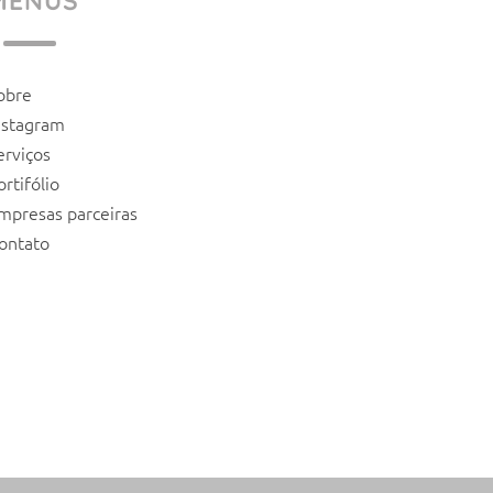
MENUS
obre
nstagram
erviços
ortifólio
mpresas parceiras
ontato