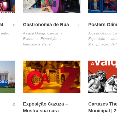
al
Gastronomia de Rua
Posters Olí
0
0
Teatro
A casa Gringo Cardia
A casa Gringo Ca
Evento
Exposição
Exposição
Ide
Identidade Visual
Manipulação de
Exposição Cazuza –
Cartazes The
0
Mostra sua cara
Municipal | 