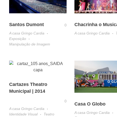
Santos Dumont
Chacrinha o Music
0
A casa Gringo Cardia
A casa Gringo Cardia
Exposição
Manipulação de Imagem
Cartazes Theatro
Municipal | 2014
0
Casa O Globo
A casa Gringo Cardia
A casa Gringo Cardia
Identidade Visual
Teatro