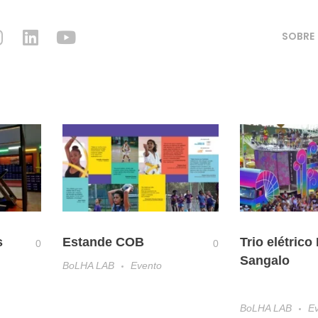
SOBRE
s
Estande COB
Trio elétrico 
0
0
Sangalo
BoLHA LAB
Evento
BoLHA LAB
E