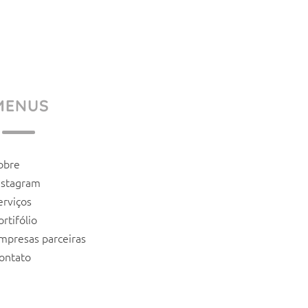
MENUS
obre
nstagram
erviços
ortifólio
mpresas parceiras
ontato