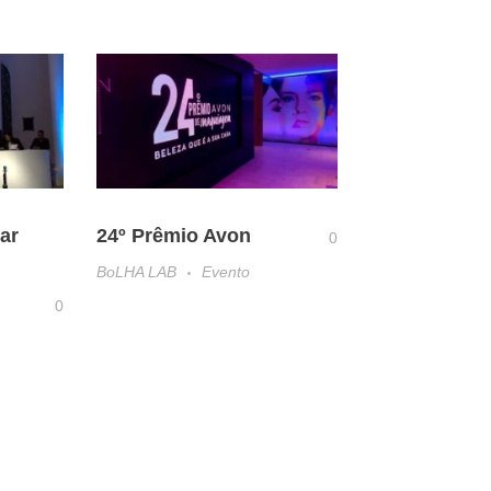
ar
24º Prêmio Avon
0
BoLHA LAB
Evento
0