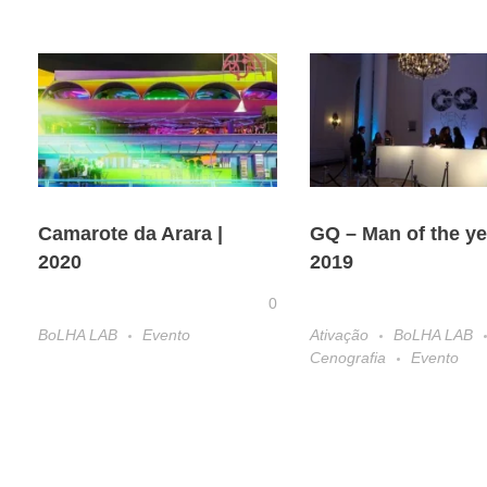
Camarote da Arara |
GQ – Man of the ye
2020
2019
0
BoLHA LAB
Evento
Ativação
BoLHA LAB
Cenografia
Evento