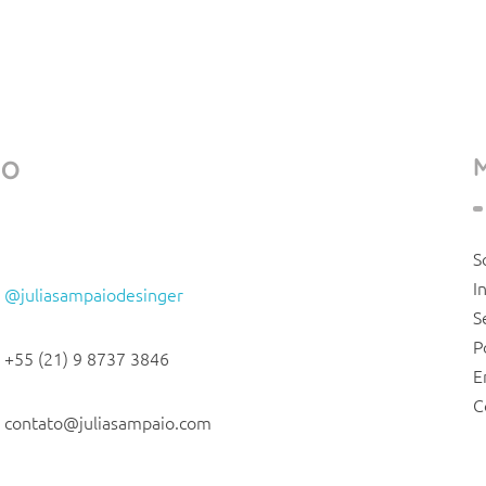
TO
S
I
@juliasampaiodesinger
S
P
+55 (21) 9 8737 3846
E
C
contato@juliasampaio.com