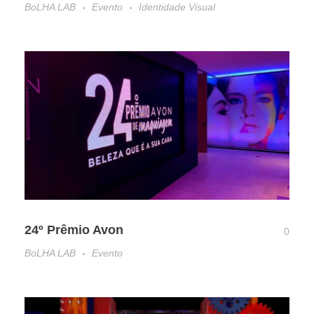
BoLHA LAB
Evento
Identidade Visual
24º Prêmio Avon
0
BoLHA LAB
Evento