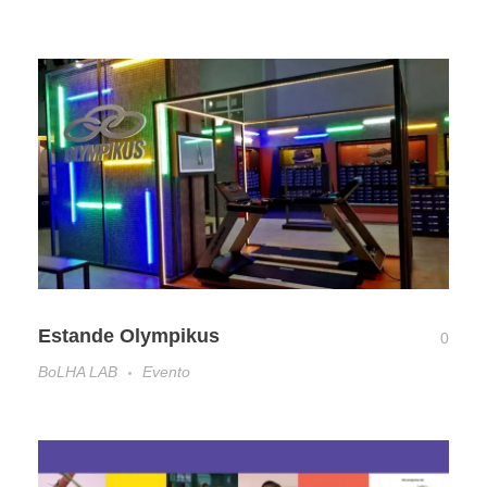
Estande Olympikus
0
BoLHA LAB
Evento