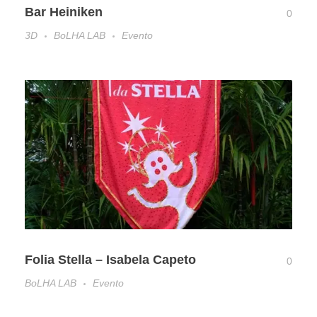
Bar Heiniken
0
3D
BoLHA LAB
Evento
Folia Stella – Isabela Capeto
0
BoLHA LAB
Evento