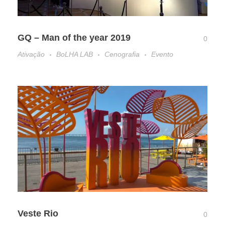
GQ – Man of the year 2019
0
Ativação
BoLHA LAB
Cenografia
Evento
Veste Rio
0