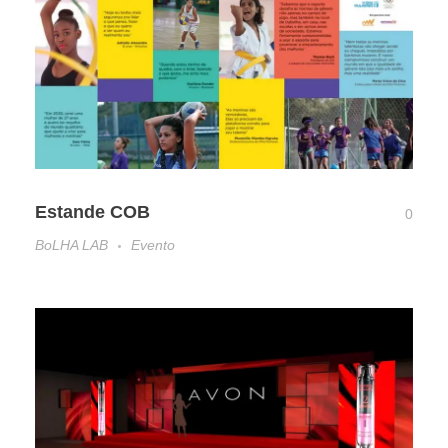
Estande COB
0
BoLHA LAB
Evento