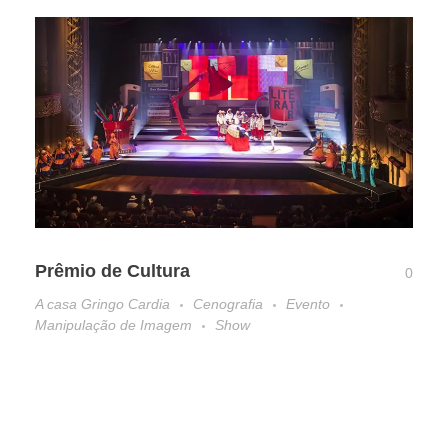
Prêmio de Cultura
0
A casa Gringo Cardia
Cenografia
Evento
Manipulação de Imagem
Show