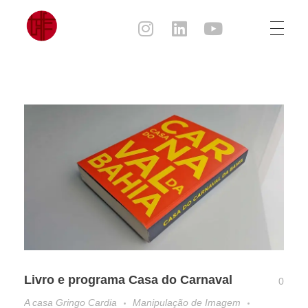
Julia Sampaio
Julia Sampaio Designer
Livro e programa Casa do Carnaval
0
A casa Gringo Cardia
Manipulação de Imagem