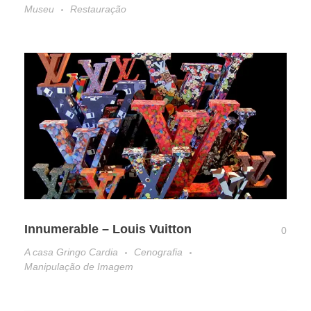
Museu
Restauração
Innumerable – Louis Vuitton
0
A casa Gringo Cardia
Cenografia
Manipulação de Imagem