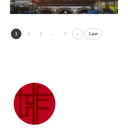
1
2
3
...
7
Last
Julia Sampaio Designer