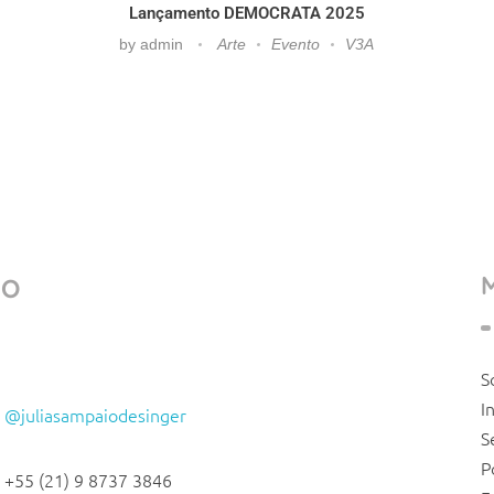
Lançamento DEMOCRATA 2025
by
admin
Arte
Evento
V3A
TO
S
I
@juliasampaiodesinger
S
P
+55 (21) 9 8737 3846