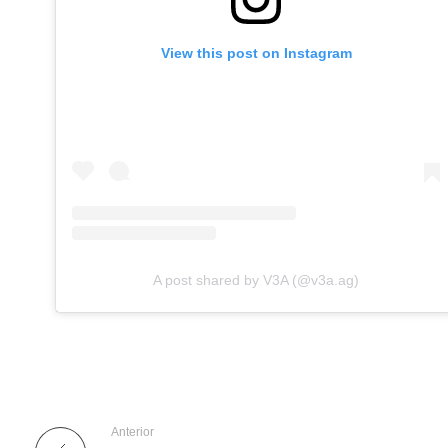
View this post on Instagram
A post shared by V3A (@v3a.ag)
Anterior