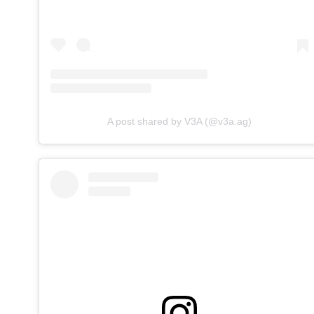
A post shared by V3A (@v3a.ag)