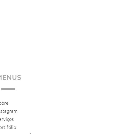
MENUS
obre
nstagram
erviços
ortifólio