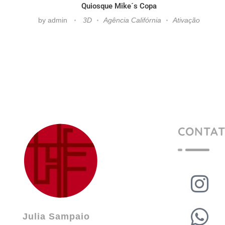
Quiosque Mike´s Copa
by
admin
3D
Agência Califórnia
Ativação
CONTA
Julia Sampaio
Julia Sampaio Designer
Julia Sampaio