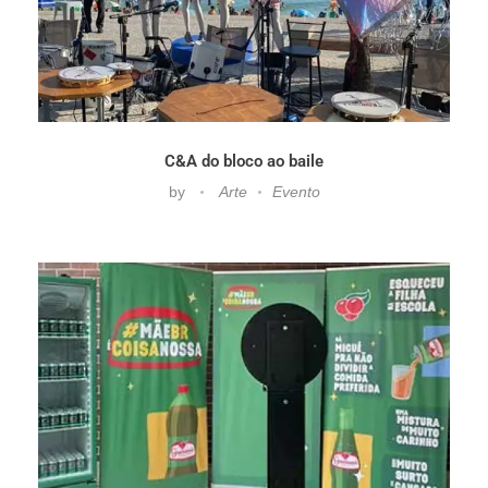
C&A do bloco ao baile
by
Arte
Evento