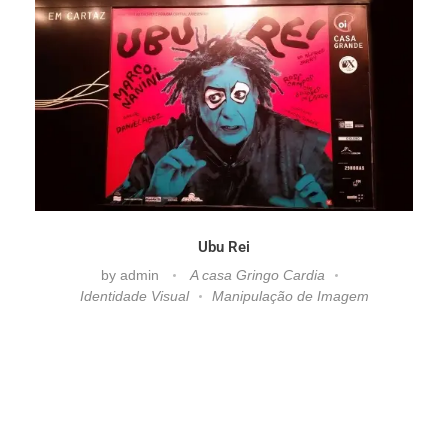
Ubu Rei
by
admin
A casa Gringo Cardia
Identidade Visual
Manipulação de Imagem