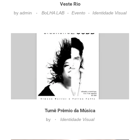
Veste Rio
by
admin
BoLHA LAB
Evento
Identidade Visual
Turnê Prêmio da Música
by
Identidade Visual