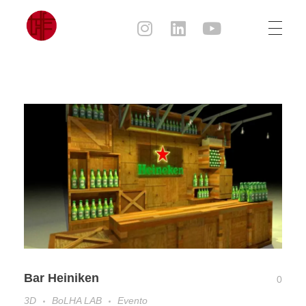
Julia Sampaio
Julia Sampaio Designer
Bar Heiniken
0
3D
BoLHA LAB
Evento