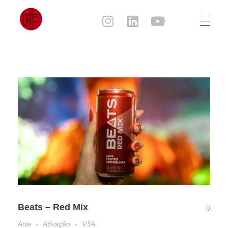
Julia Sampaio
Julia Sampaio Designer
Beats – Red Mix
0
Arte
Ativação
V3A