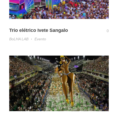
Trio elétrico Ivete Sangalo
0
BoLHA LAB
Evento