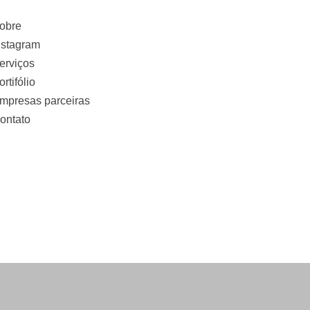
obre
nstagram
erviços
ortifólio
mpresas parceiras
ontato