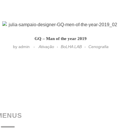
GQ – Man of the year 2019
by
admin
Ativação
BoLHA LAB
Cenografia
MENUS