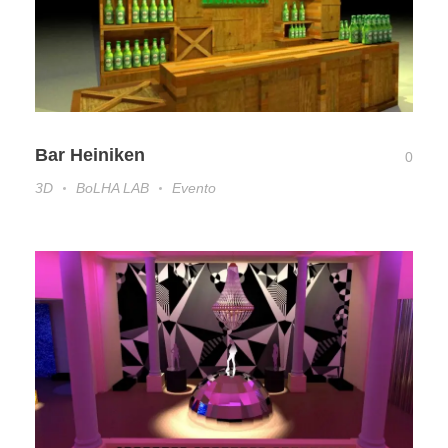
Bar Heiniken
0
3D
BoLHA LAB
Evento