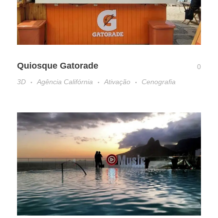
Quiosque Gatorade
0
3D
Agência Califórnia
Ativação
Cenografia