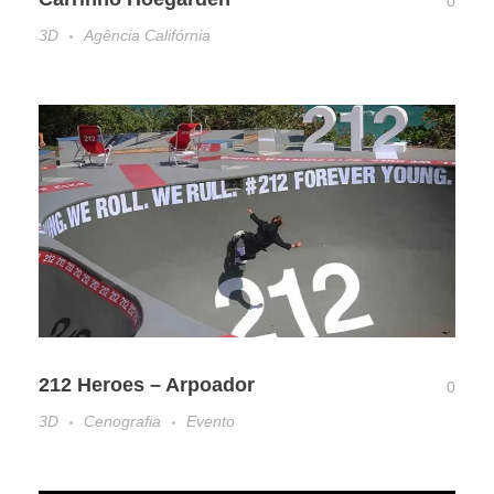
0
3D
Agência Califórnia
212 Heroes – Arpoador
0
3D
Cenografia
Evento