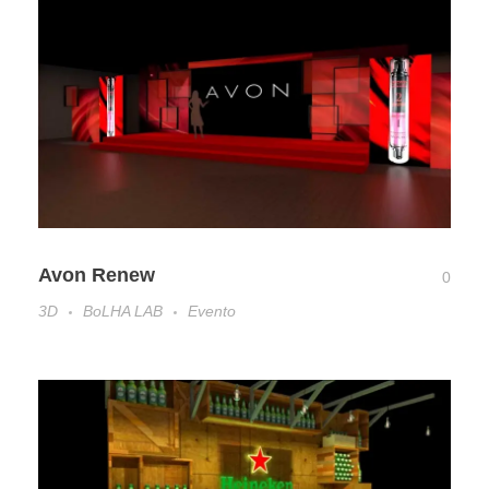
Avon Renew
0
3D
BoLHA LAB
Evento