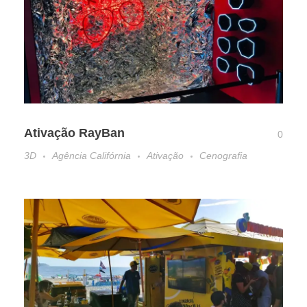
Ativação RayBan
0
3D
Agência Califórnia
Ativação
Cenografia