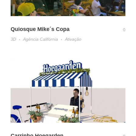
Quiosque Mike´s Copa
0
3D
Agência Califórnia
Ativação
Carrinho Hoegarden