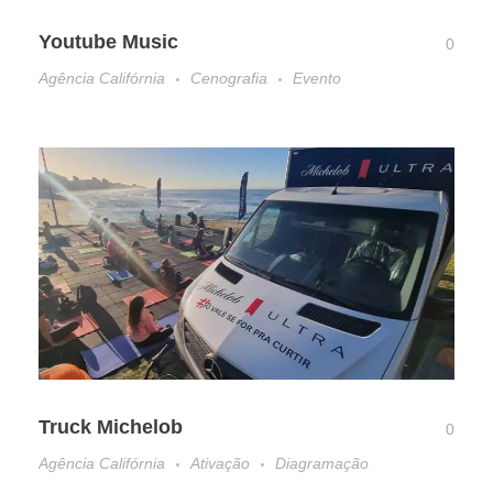
Youtube Music
0
Agência Califórnia
Cenografia
Evento
Truck Michelob
0
Agência Califórnia
Ativação
Diagramação