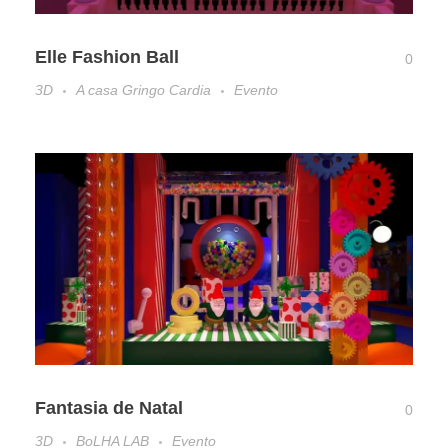
Elle Fashion Ball
0
3D
A casa Gringo Cardia
Evento
Fantasia de Natal
0
3D
BoLHA LAB
Evento