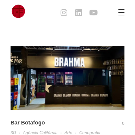
Julia Sampaio
Julia Sampaio Designer
Bar Botafogo
0
3D
Agência Califórnia
Arte
Cenografia