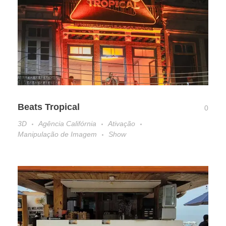
Beats Tropical
0
3D
Agência Califórnia
Ativação
Manipulação de Imagem
Show