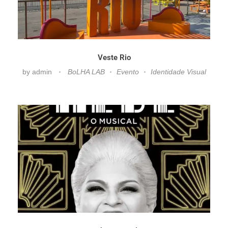
Veste Rio
by
admin
BoLHA LAB
Evento
Identidade Visual