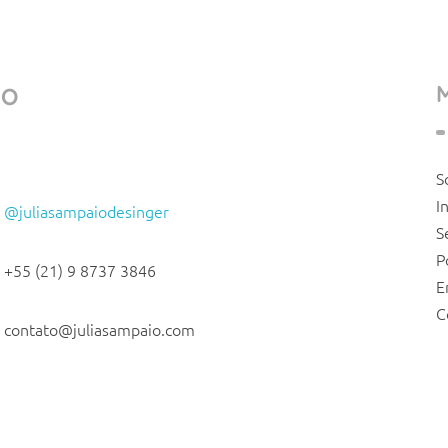
TO
S
I
@juliasampaiodesinger
S
P
+55 (21) 9 8737 3846
E
C
contato@juliasampaio.com