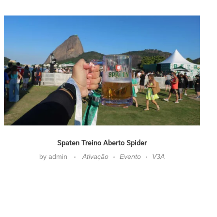
Spaten Treino Aberto Spider
by
admin
Ativação
Evento
V3A