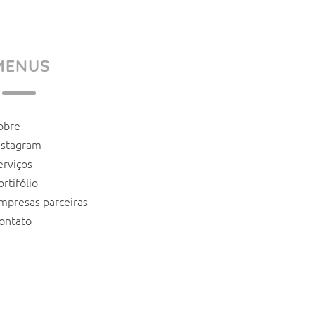
MENUS
obre
nstagram
erviços
ortifólio
mpresas parceiras
ontato