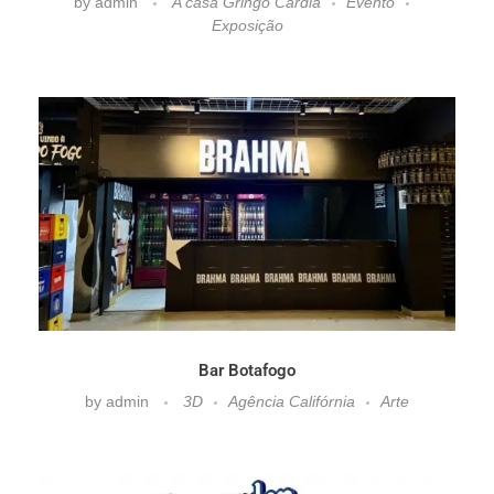
by
admin
A casa Gringo Cardia
Evento
Exposição
Bar Botafogo
by
admin
3D
Agência Califórnia
Arte